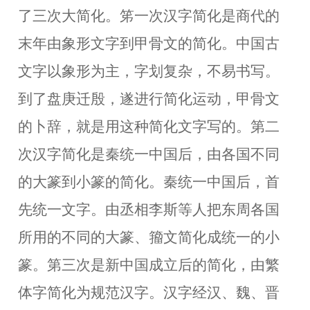
了三次大简化。笫一次汉字简化是商代的
末年
由象形文字到甲骨文的简化
。
中国古
文字以象形为主
，字划复杂
，
不易书写。
到了盘庚迁殷，遂进行简化运动，甲骨文
的卜辞，就是用这种简化文
字
写的。第二
次汉字简化是秦统一
中
国后
，
由各国不同
的大篆到小篆的简化
。
秦统一中国后，首
先统一文字。由丞相
李斯等人把
东
周
各国
所用的
不同的
大篆、籀文简化成
统一的
小
篆。第三次是
新中国成立后的简化，由繁
体字简化为规范汉字
。汉字经汉、魏、晋