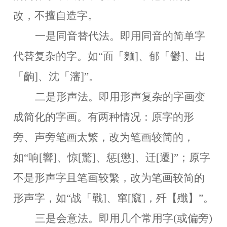
改，不擅自造字。
一是同音替代法。
即用同音的简单字
代替复杂的字。如
“面「麵]、郁「鬱]、出
「齣]、沈「瀋]”。
二是形声法。
即用形声复杂的字画变
成简化的字画。有两种情况：原字的形
旁、声旁笔画太繁，改为笔画较简的，
如
“响[響]、惊[驚]、惩[懲]、迁[遷]”；原字
不是形声字且笔画较繁，改为笔画较简的
形声字，如“战「戰]、窜[窳]，歼【殲】”。
三是会意法。
即用几个常用字
(或偏旁)