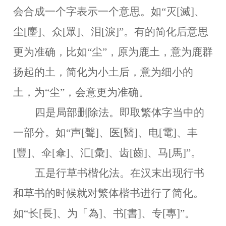
会合成一个字表示一个意思。如“灭[滅]、
尘[麈]、众[眾]、泪[淚]”。有的简化后意思
更为准确，比如“尘”，原为鹿土，意为鹿群
扬起的土，简化为小土后，意为细小的
土，为“尘”，会意更为准确。
四是局部删除法。
即取繁体字当中的
一部分。如
“声[聲]、医[醫]、电[電]、丰
[豐]、伞[傘]、汇[彙]、齿[齒]、马[馬]”。
五是行草书楷化法。
在汉末出现行书
和草书的时候就对繁体楷书进行了简化。
如
“长[長]、为「為]、书[書]、专[專]”。