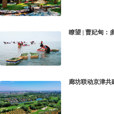
瞭望 | 曹妃甸
廊坊联动京津共建