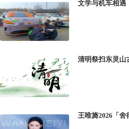
文学与机车相遇
清明祭扫东灵山