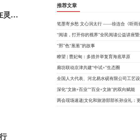
推荐文章
笔墨寄乡愁 文心润太行 ——徐连合《听雨斋散记》研讨会在灵寿县车谷砣村举办
“邢”色“葱葱”的故事
瞭望 | 曹妃甸：多措并举复育海底草原
廊坊联动京津共建“中试+”生态圈
深化“文旅+百业”“百业+文旅”的双向赋能
行