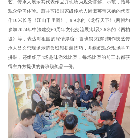
艺。传承人展示其代表作品并现场为观众讲解、示范，指导
观众学习体验。蔚县剪纸国家级传承人周淑英带来她的代表
作10米长卷《江山千里图》、9.9米的《龙行天下》(两幅均
参加2024年中法建交60周年文化交流展)以及3.6米的《西柏
坡》等，表达对祖国的深情厚谊；鲁班锁(枕凳)制作技艺传
承人吕文忠现场示范鲁班锁拼装技巧，并组织观众现场学习
拼装，还组织了4场趣味游戏比赛，每场比赛的前三名都获
得主办方提供的鲁班锁奖品一份。