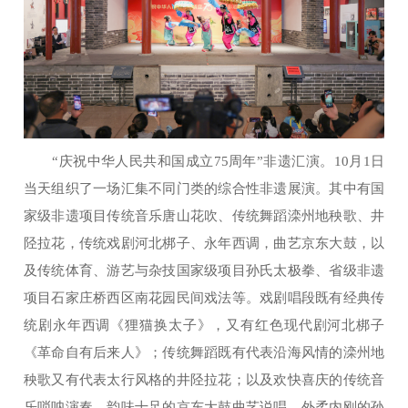
“庆祝中华人民共和国成立75周年”非遗汇演。10月1日
当天组织了一场汇集不同门类的综合性非遗展演。其中有国
家级非遗项目传统音乐唐山花吹、传统舞蹈滦州地秧歌、井
陉拉花，传统戏剧河北梆子、永年西调，曲艺京东大鼓，以
及传统体育、游艺与杂技国家级项目孙氏太极拳、省级非遗
项目石家庄桥西区南花园民间戏法等。戏剧唱段既有经典传
统剧永年西调《狸猫换太子》，又有红色现代剧河北梆子
《革命自有后来人》；传统舞蹈既有代表沿海风情的滦州地
秧歌又有代表太行风格的井陉拉花；以及欢快喜庆的传统音
乐唢呐演奏、韵味十足的京东大鼓曲艺说唱，外柔内刚的孙