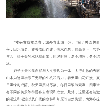
“楼头古戍楼边寨，城外青山城下河。”娘子关因关而
兴，因水而名。雄关依山而建，傍水而筑，居高临下，气势
恢宏；娘子关的水绝壁而出，时缓时急，夏不增热，冬不结
冰。
娘子关景区集自然与人文景观为一体。太行山脉的秀丽
山水为这里增添了无限的生机和活力，春天里山花烂漫、夏
日里绿树成荫、秋天里层林尽染、冬日里银装素裹，四季皆
有不同的美景等待游客去发现和欣赏。此外，这里还有清澈
的溪流和湖泊以及广袤的森林和草原等自然资源，为游客提