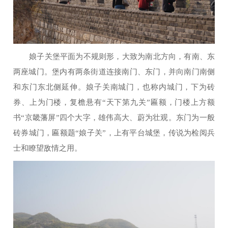
娘子关堡平面为不规则形，大致为南北方向，有南、东
两座城门。堡内有两条街道连接南门、东门，并向南门南侧
和东门东北侧延伸。娘子关南城门，也称内城门，下为砖
券、上为门楼，复檐悬有“天下第九关”匾额，门楼上方额
书“京畿藩屏”四个大字，雄伟高大、蔚为壮观。东门为一般
砖券城门，匾额题“娘子关”，上有平台城堡，传说为检阅兵
士和瞭望敌情之用。