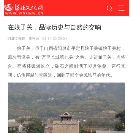
在娘子关，品读历史与自然的交响
河北文化网
李秋云
24-10-25 20:54
娘子关，位于山西省阳泉市平定县娘子关镇娘子关村，
原名苇泽关，有“万里长城第九关”之称。走进娘子关，点将
台、宿将楼巍然屹立，砖石之间刻满了岁月沧桑。穿行其
间，仿佛穿越时空隧道，回到了那个金戈铁马的年代。