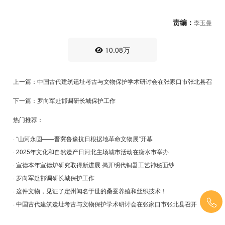
责编：
李玉曼
10.08万
上一篇：中国古代建筑遗址考古与文物保护学术研讨会在张家口市张北县召开
下一篇：罗向军赴邯调研长城保护工作
热门推荐：
· “山河永固——晋冀鲁豫抗日根据地革命文物展”开幕
· 2025年文化和自然遗产日河北主场城市活动在衡水市举办
· 宣德本年宣德炉研究取得新进展 揭开明代铜器工艺神秘面纱
· 罗向军赴邯调研长城保护工作
· 这件文物，见证了定州闻名于世的桑蚕养殖和丝织技术！
· 中国古代建筑遗址考古与文物保护学术研讨会在张家口市张北县召开