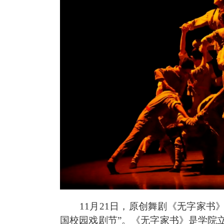
11月21日，原创舞剧《无字家书
国校园戏剧节”。《无字家书》是学院