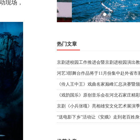
动现场，
热门文章
河艺3部舞台作品将于11月份集中赴外省市
《戏韵国乐》原创音乐会在河北石家庄精彩
京剧《小兵张嘎》亮相雄安文化艺术展演季
“送电影下乡”活动让《安娥》走到老百姓身