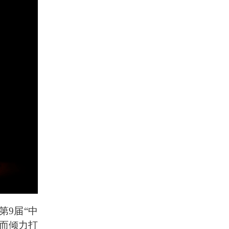
第9届“中
而倾力打