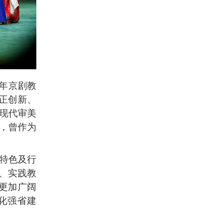
周年京剧教
正创新、
入现代审美
目，曾作为
特色及行
、实践教
更加广阔
化强省建