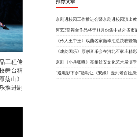
推荐文章
河艺3部舞台作品将于11月份集中赴外省市
《戏韵国乐》原创音乐会在河北石家庄精彩
精品工程传
京剧《小兵张嘎》亮相雄安文化艺术展演季
校舞台精
“送电影下乡”活动让《安娥》走到老百姓身
雁荡山》
乐推进剧