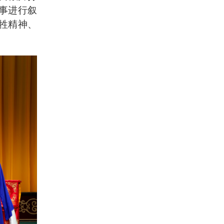
事进行叙
牲精神、