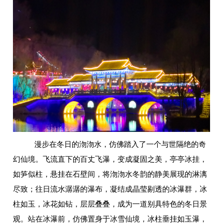
漫步在冬日的沕沕水，仿佛踏入了一个与世隔绝的奇
幻仙境。飞流直下的百丈飞瀑，变成凝固之美，亭亭冰挂，
如笋似柱，悬挂在石壁间，将沕沕水冬韵的静美展现的淋漓
尽致；往日流水潺潺的瀑布，凝结成晶莹剔透的冰瀑群，冰
柱如玉，冰花如钻，层层叠叠，成为一道别具特色的冬日景
观。站在冰瀑前，仿佛置身于冰雪仙境，冰柱垂挂如玉瀑，