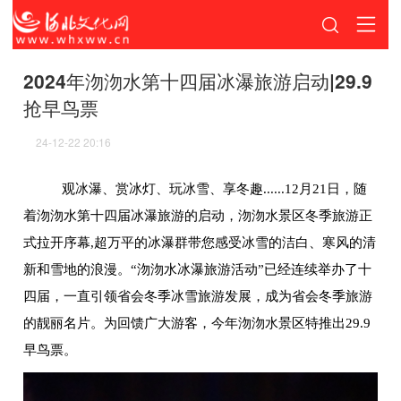
2024年沕沕水第十四届冰瀑旅游启动|29.9
抢早鸟票
24-12-22 20:16
观冰瀑、赏冰灯、玩冰雪、享冬趣......12月21日，随
着沕沕水第十四届冰瀑旅游的启动，沕沕水景区冬季旅游正
式拉开序幕,超万平的冰瀑群带您感受冰雪的洁白、寒风的清
新和雪地的浪漫。“沕沕水冰瀑旅游活动”已经连续举办了十
四届，一直引领省会冬季冰雪旅游发展，成为省会冬季旅游
的靓丽名片。为回馈广大游客，今年沕沕水景区特推出29.9
早鸟票。