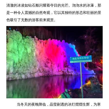
清澈的冰凌如钻石般闪耀着夺目的光芒。沕沕水的冰瀑，那
是一种令人震撼的自然奇观，它以其独特的形态和壮丽的景
色吸引了无数的游客前来观赏。
当冬天的夜晚降临，晶莹剔透的冰灯熠熠生辉，为寒