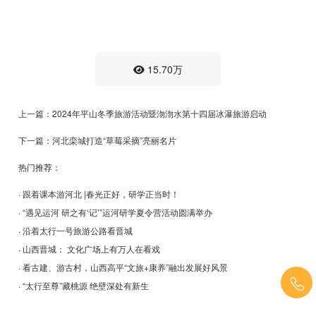
15.70万
上一篇：2024年平山冬季旅游活动暨沕沕水第十四届冰瀑旅游启动
下一篇：河北栾城打造“草莓采摘”亮丽名片
热门推荐：
· 跟着课本游河北 |春光正好，研学正当时！
· “遇见运河 研之有‘记’”运河研学夏令营活动圆满举办
· 沿着太行一号旅游公路看晋城
· 山西晋城： 文化广场上有万人在看戏
· 看古建、游古村，山西高平“文旅+康养”融出发展好风景
· “太行至尊”藏桃源 绝壁深处有新生