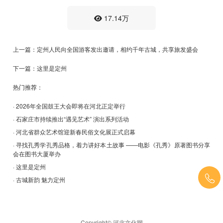
17.14万
上一篇：定州人民向全国游客发出邀请，相约千年古城，共享旅发盛会
下一篇：这里是定州
热门推荐：
· 2026年全国鼓王大会即将在河北正定举行
· 石家庄市持续推出“遇见艺术” 演出系列活动
· 河北省群众艺术馆迎新春民俗文化展正式启幕
· 寻找孔秀学孔秀品格，着力讲好本土故事 ——电影《孔秀》原著图书分享
会在图书大厦举办
· 这里是定州
· 古城新韵 魅力定州
Copyright© 河北文化网